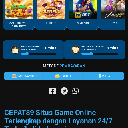
MAHJONG WINS
GOO POP
WB SPORT
LIVE22
TRIPLE POT
PROSES DEPOSIT
PROSES WITHDRAW
1
mins
3
mins
Waktu rata-rata
Waktu rata-rata
METODE
PEMBAYARAN
BANK TRANSFER
E - WALLET
PULSA
CEPAT89 Situs Game Online
Terlengkap dengan Layanan 24/7