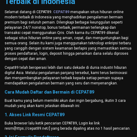
Terbaik di Indonesia
Selamat datang di CEPAT89.
CEPAT89
merupakan situs hiburan online
modern terbaik di Indonesia yang menghadirkan pengalaman bermain
premium bagi seluruh pemain. Dilengkapi berbagai keunggulan seperti
pelayanan 24/7 nonstop, bonus terbaik, permainan terlengkap dan
transaksi cepat menggunakan Qris. Oleh karna itu CEPAT89 dikenal
sebagai situs hiburan online yang aman, cepat, dan menguntungkan bagi
semua orang. Selain itu kami juga menggunakan teknologi enkripsi terbaru
yang canggih dengan sistem keamanan berlapis yang memastikan semua
proses pendaftaran, login, deposit hingga penarikan dana selalu diproses
dengan cepat dan aman.
Cepat89 telah beroperasi lebih dari satu dekade di dunia industri hiburan
digital Asia. Melalui pengalaman panjang tersebut, kami terus berinovasi
dan mengembangkan pelayanan terbaik kepada setiap pemain supaya
mendapatkan pengalaman bermain yang seru dan menyenangkan.
Cara Mudah Daftar dan Bermain di CEPAT89
Buat kamu yang belum memiliki akun dan ingin bergabung, ikutin 3 cara
mudah yang akan kami jelaskan dibawah ini:
1. Akses Link Resmi CEPAT89
Buka browser lalu ketik pencarian CEPAT89, Login ke link
resmi[https://cepat89.net/] yang berada dipaling atas no 1 hasil pencarian.