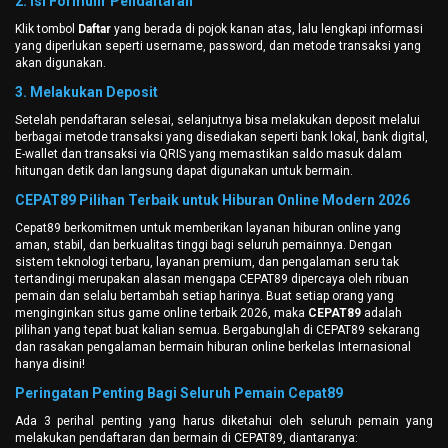
2. Isi Formulir Pendaftaran
Klik tombol
Daftar
yang berada di pojok kanan atas, lalu lengkapi informasi
yang diperlukan seperti username, password, dan metode transaksi yang
akan digunakan.
3. Melakukan Deposit
Setelah pendaftaran selesai, selanjutnya bisa melakukan deposit melalui
berbagai metode transaksi yang disediakan seperti bank lokal, bank digital,
E-wallet dan transaksi via QRIS yang memastikan saldo masuk dalam
hitungan detik dan langsung dapat digunakan untuk bermain.
CEPAT89 Pilihan Terbaik untuk Hiburan Online Modern 2026
Cepat89 berkomitmen untuk memberikan layanan hiburan online yang
aman, stabil, dan berkualitas tinggi bagi seluruh pemainnya. Dengan
sistem teknologi terbaru, layanan premium, dan pengalaman seru tak
tertandingi merupakan alasan mengapa CEPAT89 dipercaya oleh ribuan
pemain dan selalu bertambah setiap harinya. Buat setiap orang yang
menginginkan situs game online terbaik 2026, maka
CEPAT89
adalah
pilihan yang tepat buat kalian semua. Bergabunglah di CEPAT89 sekarang
dan rasakan pengalaman bermain hiburan online berkelas Internasional
hanya disini!
Peringatan Penting Bagi Seluruh Pemain Cepat89
Ada 3 perihal penting yang harus diketahui oleh seluruh pemain yang
melakukan pendaftaran dan bermain di CEPAT89, diantaranya: